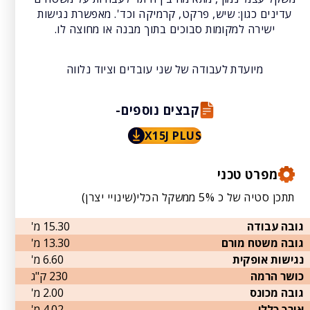
עדינים כגון: שיש, פרקט, קרמיקה וכד'. מאפשרת נגישות
ישירה למקומות סבוכים בתוך מבנה או מחוצה לו.
מיועדת לעבודה של שני עובדים וציוד נלווה
קבצים נוספים-
X15J PLUS
מפרט טכני
תתכן סטיה של כ 5% ממשקל הכלי(שינויי יצרן)
גובה עבודה
15.30 מ'
גובה משטח מורם
13.30 מ'
נגישות אופקית
6.60 מ'
כושר הרמה
230 ק"ג
גובה מכונס
2.00 מ'
אורך כללי
4.02 מ'