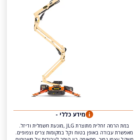
מידע כללי -
במת הרמה זחלית מתוצרת JLG ,מונעת חשמלית ודיזל.
מאפשרת עבודה באופן בטוח וקל במקומות צרים וצפופים.
משקל עצמי נמוך, מתאימה בין היתר לעבודות על משטחים