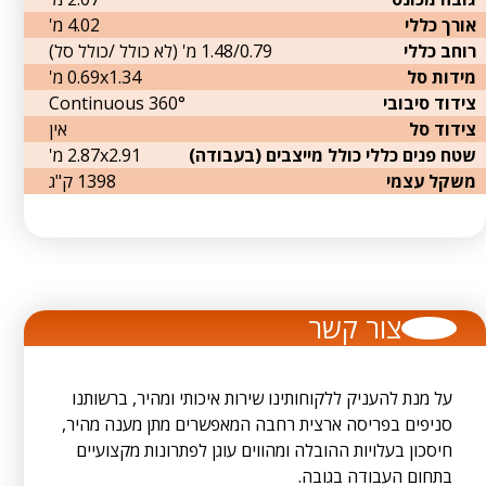
אורך כללי
4.02 מ'
רוחב כללי
1.48/0.79 מ' (לא כולל /כולל סל)
מידות סל
0.69x1.34 מ'
צידוד סיבובי
360° Continuous
צידוד סל
אין
שטח פנים כללי כולל מייצבים (בעבודה)
2.87x2.91 מ'
משקל עצמי
1398 ק"ג
צור קשר
על מנת להעניק ללקוחותינו שירות איכותי ומהיר, ברשותנו
סניפים בפריסה ארצית רחבה המאפשרים מתן מענה מהיר,
חיסכון בעלויות ההובלה ומהווים עוגן לפתרונות מקצועיים
בתחום העבודה בגובה.