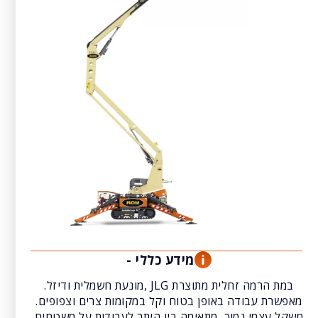
מידע כללי -
במת הרמה זחלית מתוצרת JLG ,מונעת חשמלית ודיזל.
מאפשרת עבודה באופן בטוח וקל במקומות צרים וצפופים.
משקל עצמי נמוך, מתאימה בין היתר לעבודות על משטחים