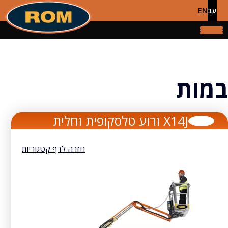
עב
EN
במות
X14J זרוע טלסקופית זחלית
חזרה לדף קטגוריות