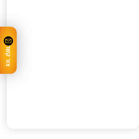
משקל עצמי
900 ק"ג
צור קשר
1230ES
צפה
5m
גובה עבודה
5.66 מ'
גובה משטח מורם
3.66 מ'
משקל עצמי
790 ק"ג