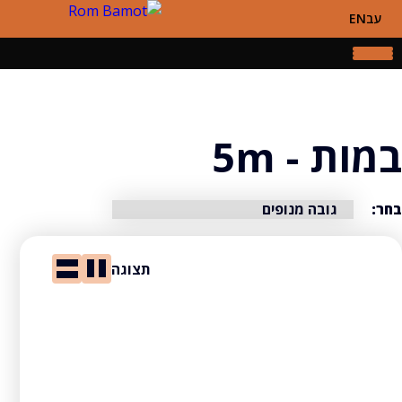
עב
EN
במות - 5m
בחר:
תצוגה
ES1330
צפה
5m
גובה עבודה
5.80 מ'
גובה משטח מורם
3.80 מ'